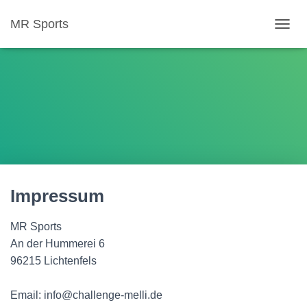
MR Sports
N
A
V
I
G
A
T
I
O
N
U
M
Impressum
S
C
H
MR Sports
A
An der Hummerei 6
L
T
96215 Lichtenfels
E
N
Email: info@challenge-melli.de