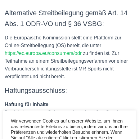
Alternative Streitbeilegung gemäß Art. 14
Abs. 1 ODR-VO und § 36 VSBG:
Die Europäische Kommission stellt eine Plattform zur
Online-Streitbeilegung (OS) bereit, die unter
https://ec.europa.eu/consumers/odr
zu finden ist. Zur
Teilnahme an einem Streitbeilegungsverfahren vor einer
Verbraucherschlichtungsstelle ist MR Sports nicht
verpflichtet und nicht bereit.
Haftungsausschluss:
Haftung für Inhalte
Die Inhalte unserer Seiten wurden mit größter Sorgfalt
erstellt. Für die Richtigkeit, Vollständigkeit und Aktualität
Wir verwenden Cookies auf unserer Website, um Ihnen
das relevanteste Erlebnis zu bieten, indem wir uns an Ihre
der Inhalte können wir jedoch keine Gewähr übernehmen.
Präferenzen und wiederholten Besuche erinnern. Wenn
Als Diensteanbieter sind wir gemäß § 7 Abs.1 TMG für
Sie auf "Alle akzeptieren" klicken, stimmen Sie der