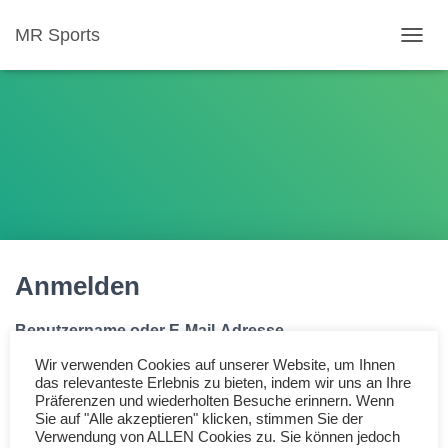
MR Sports
N
A
V
I
G
A
T
I
O
N
U
M
Anmelden
S
C
H
Benutzername oder E-Mail-Adresse
A
L
Wir verwenden Cookies auf unserer Website, um Ihnen
T
das relevanteste Erlebnis zu bieten, indem wir uns an Ihre
E
Präferenzen und wiederholten Besuche erinnern. Wenn
N
Sie auf "Alle akzeptieren" klicken, stimmen Sie der
Passwort
Verwendung von ALLEN Cookies zu. Sie können jedoch